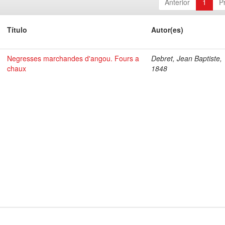
Anterior
1
P
Título
Autor(es)
Negresses marchandes d'angou. Fours a
Debret, Jean Baptiste,
chaux
1848