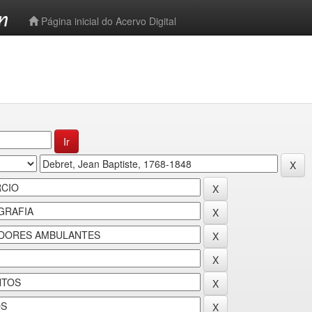
-->
Página inicial do Acervo Digital