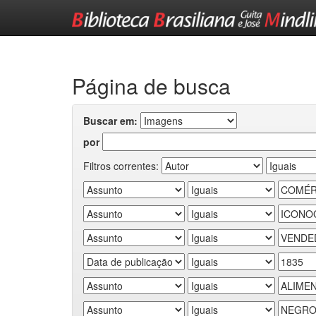
Skip
navigation
Página de busca
Buscar em:
por
Filtros correntes: