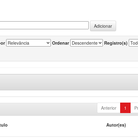
por
Ordenar
Registro(s)
Anterior
1
P
tulo
Autor(es)