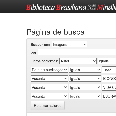
Skip
navigation
Página de busca
Buscar em:
por
Filtros correntes:
Retornar valores