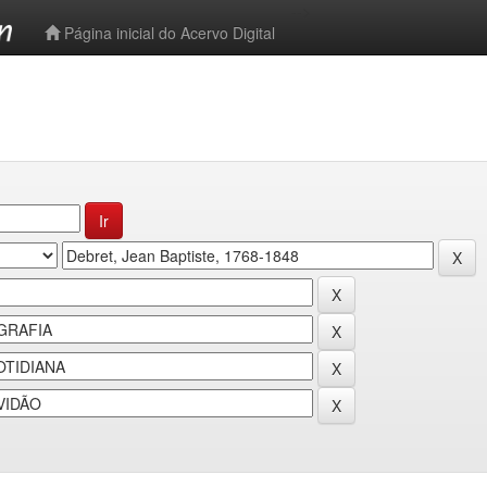
-->
Página inicial do Acervo Digital