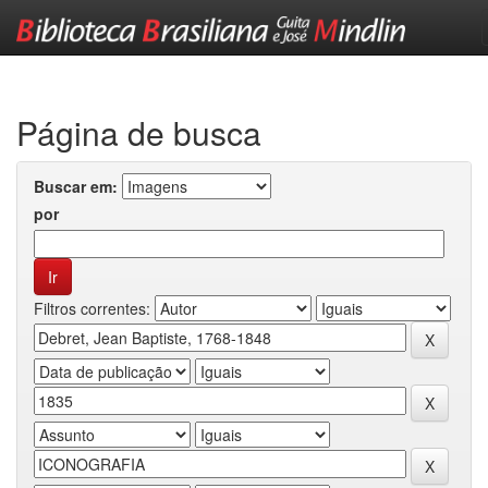
Skip
navigation
Página de busca
Buscar em:
por
Filtros correntes: