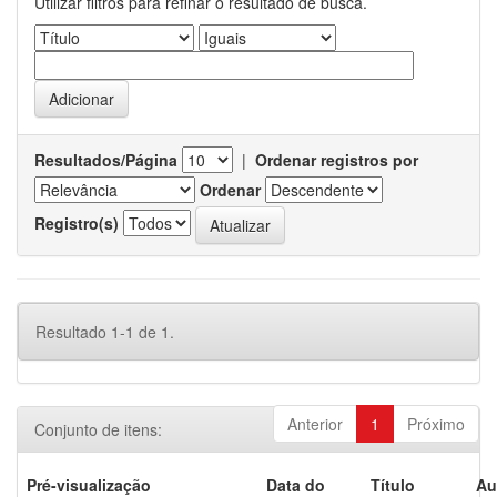
Utilizar filtros para refinar o resultado de busca.
Resultados/Página
|
Ordenar registros por
Ordenar
Registro(s)
Resultado 1-1 de 1.
Anterior
1
Próximo
Conjunto de itens:
Pré-visualização
Data do
Título
Au