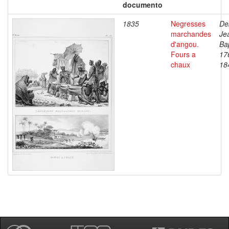
documento
1835
Negresses
De
marchandes
Je
d'angou.
Bap
Fours a
17
chaux
18