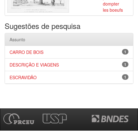
dompter
les boeufs
Sugestões de pesquisa
Assunto
CARRO DE BOIS
1
DESCRIÇÃO E VIAGENS
1
ESCRAVIDÃO
1