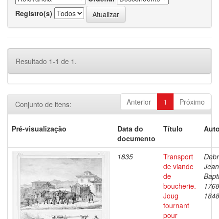
Registro(s)
Resultado 1-1 de 1.
Anterior
1
Próximo
Conjunto de itens:
Pré-visualização
Data do
Título
Auto
documento
1835
Transport
Debr
de viande
Jean
de
Bapti
boucherie.
1768
Joug
184
tournant
pour