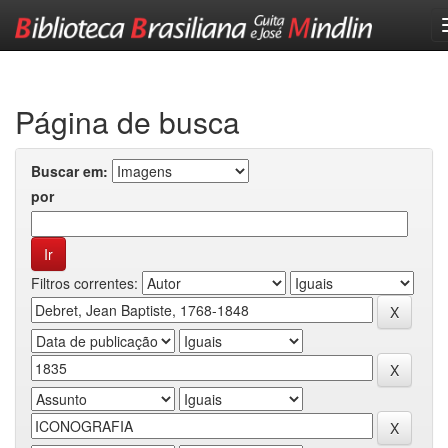
Skip
navigation
Página de busca
Buscar em:
por
Filtros correntes: