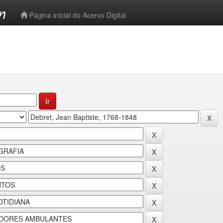
-->
Página inicial do Acervo Digital