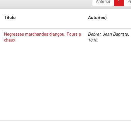
Anterior
1
P
Título
Autor(es)
Negresses marchandes d'angou. Fours a
Debret, Jean Baptiste,
chaux
1848