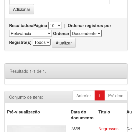
Resultados/Página
|
Ordenar registros por
Ordenar
Registro(s)
Resultado 1-1 de 1.
Anterior
1
Próximo
Conjunto de itens:
Pré-visualização
Data do
Título
Au
documento
1835
Negresses
De