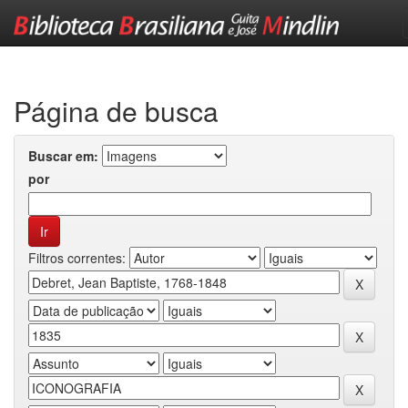
Skip
navigation
Página de busca
Buscar em:
por
Filtros correntes: