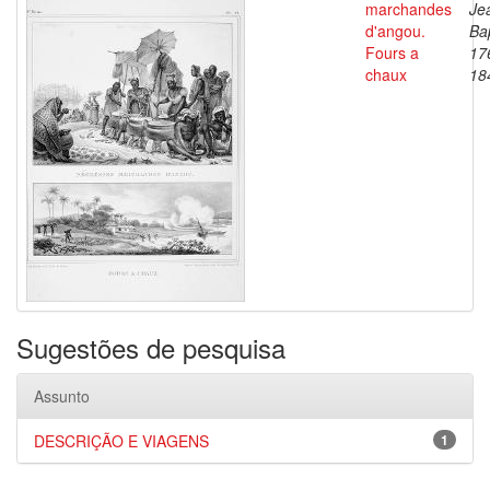
marchandes
Je
d'angou.
Bap
Fours a
17
chaux
18
Sugestões de pesquisa
Assunto
DESCRIÇÃO E VIAGENS
1