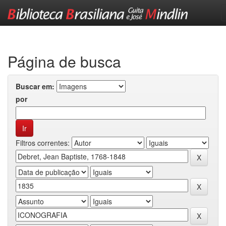
Skip
navigation
Página de busca
Buscar em:
por
Filtros correntes: