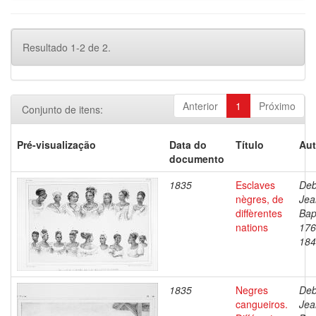
Resultado 1-2 de 2.
Anterior
1
Próximo
Conjunto de itens:
Pré-visualização
Data do
Título
Aut
documento
1835
Esclaves
Deb
nègres, de
Jea
diffèrentes
Bap
nations
176
184
1835
Negres
Deb
cangueiros.
Jea