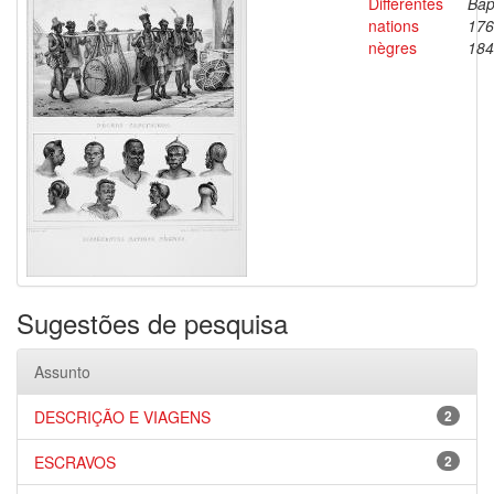
Différentes
Bap
nations
176
nègres
184
Sugestões de pesquisa
Assunto
DESCRIÇÃO E VIAGENS
2
ESCRAVOS
2