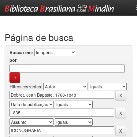
Skip
navigation
Página de busca
Buscar em:
por
Filtros correntes: