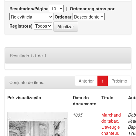
Resultados/Página
|
Ordenar registros por
Ordenar
Registro(s)
Resultado 1-1 de 1.
Anterior
1
Próximo
Conjunto de itens:
Pré-visualização
Data do
Título
Aut
documento
1835
Marchand
Deb
de tabac.
Jea
L'aveugle
Bapt
chanteur.
176