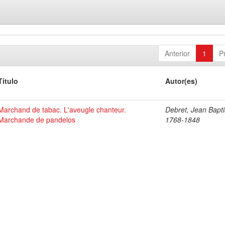
Anterior
1
P
Título
Autor(es)
Marchand de tabac. L'aveugle chanteur.
Debret, Jean Bapti
Marchande de pandelos
1768-1848