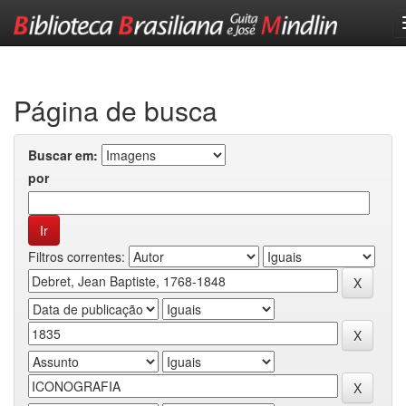
Skip
navigation
Página de busca
Buscar em:
por
Filtros correntes: