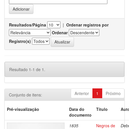
Resultados/Página
|
Ordenar registros por
Ordenar
Registro(s)
Resultado 1-1 de 1.
Anterior
1
Próximo
Conjunto de itens:
Pré-visualização
Data do
Título
Auto
documento
1835
Negros de
Debr