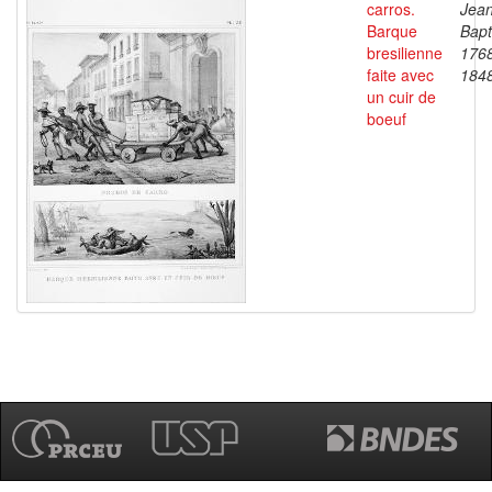
carros.
Jea
Barque
Bapt
bresilienne
176
faite avec
184
un cuir de
boeuf