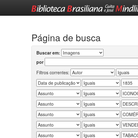
Skip
navigation
Página de busca
Buscar em:
por
Filtros correntes: