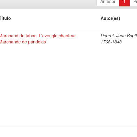
Anterior
1
P
Título
Autor(es)
Marchand de tabac. L'aveugle chanteur.
Debret, Jean Bapti
Marchande de pandelos
1768-1848