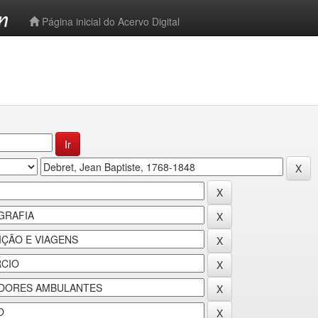
-->
Página inicial do Acervo Digital