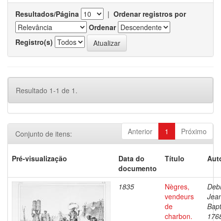
Resultados/Página
|
Ordenar registros por
Ordenar
Registro(s)
Resultado 1-1 de 1.
Anterior
1
Próximo
Conjunto de itens:
Pré-visualização
Data do
Título
Aut
documento
1835
Nègres,
Debr
vendeurs
Jea
de
Bapt
charbon.
176