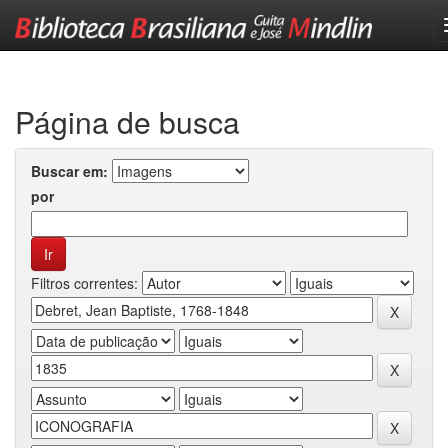
Skip
navigation
Página de busca
Buscar em:
por
Filtros correntes: