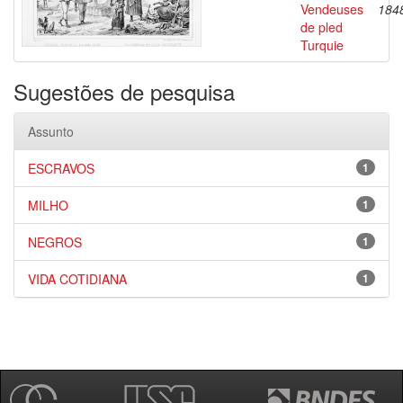
Vendeuses
184
de pled
Turquie
Sugestões de pesquisa
Assunto
ESCRAVOS
1
MILHO
1
NEGROS
1
VIDA COTIDIANA
1