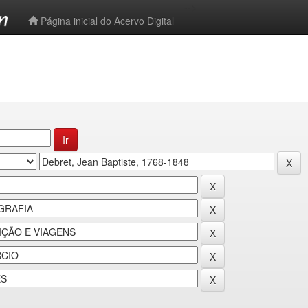
-->
Página inicial do Acervo Digital