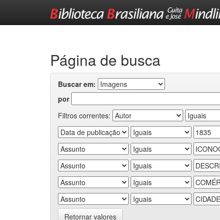
Skip
navigation
Página de busca
Buscar em:
por
Filtros correntes:
Retornar valores