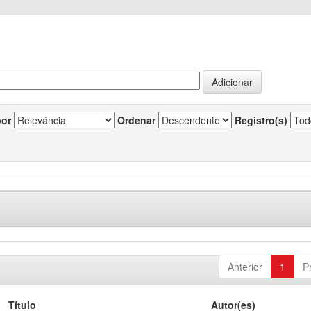
por
Ordenar
Registro(s)
Anterior
1
P
Título
Autor(es)