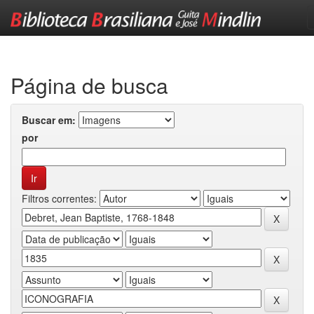
Skip
navigation
Página de busca
Buscar em:
por
Filtros correntes: