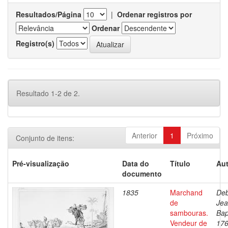
Resultados/Página
|
Ordenar registros por
Ordenar
Registro(s)
Resultado 1-2 de 2.
Anterior
1
Próximo
Conjunto de itens:
Pré-visualização
Data do
Título
Aut
documento
1835
Marchand
Deb
de
Je
sambouras.
Bap
Vendeur de
176