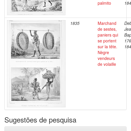
palmito
18
1835
Marchand
Deb
de sestes,
Je
paniers qui
Bap
se portent
176
sur la tête.
18
Nègre
vendeurs
de volaille
Sugestões de pesquisa