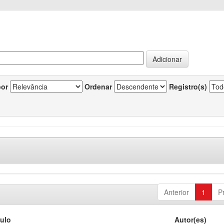
por
Ordenar
Registro(s)
Anterior
1
P
tulo
Autor(es)