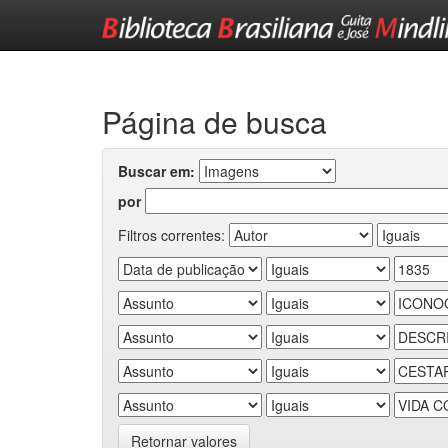
Skip
navigation
Página de busca
Buscar em:
por
Filtros correntes:
Retornar valores