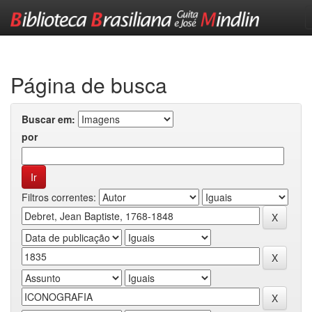
Skip
navigation
Página de busca
Buscar em:
por
Filtros correntes: