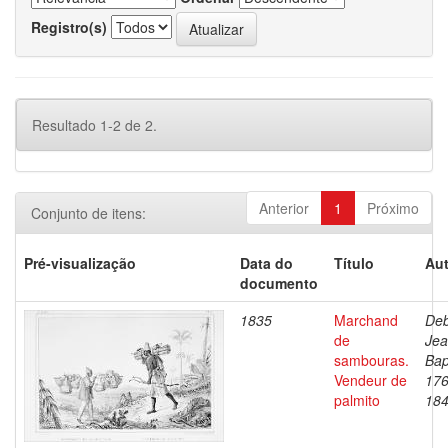
Registro(s)
Resultado 1-2 de 2.
Anterior
1
Próximo
Conjunto de itens:
Pré-visualização
Data do
Título
Aut
documento
1835
Marchand
Deb
de
Je
sambouras.
Bap
Vendeur de
176
palmito
18