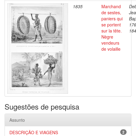
1835
Marchand
Deb
de sestes,
Je
paniers qui
Bap
se portent
176
sur la tête.
18
Nègre
vendeurs
de volaille
Sugestões de pesquisa
Assunto
DESCRIÇÃO E VIAGENS
2