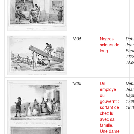
1835
Negres
Debr
scieurs de
Jea
long
Bapt
176
184
1835
Un
Debr
employé
Jea
du
Bapt
gouvernt :
176
sortant de
184
chez lui
avec sa
famille.
Une dame