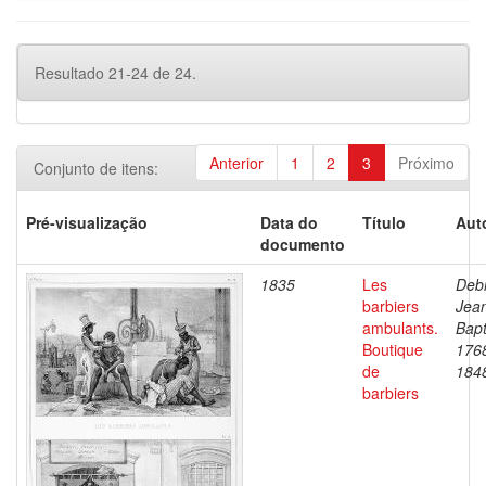
Resultado 21-24 de 24.
Anterior
1
2
3
Próximo
Conjunto de itens:
Pré-visualização
Data do
Título
Aut
documento
1835
Les
Debr
barbiers
Jea
ambulants.
Bapt
Boutique
176
de
184
barbiers