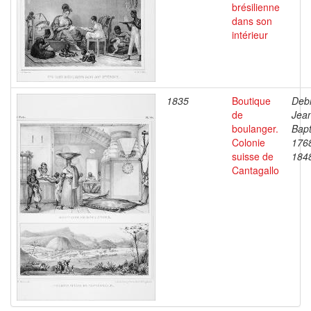
brésilienne
dans son
intérieur
1835
Boutique
Debr
de
Jea
boulanger.
Bapt
Colonie
176
suisse de
184
Cantagallo