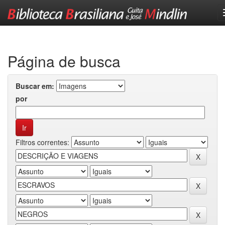
Skip
navigation
Página de busca
Buscar em:
por
Filtros correntes: