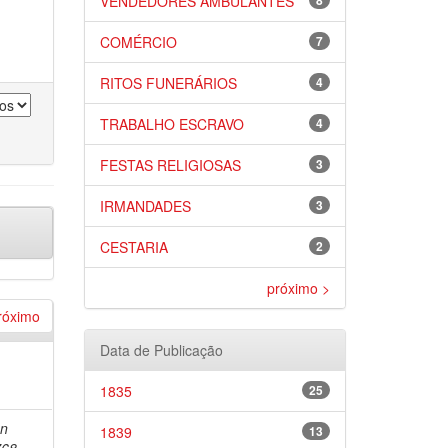
VENDEDORES AMBULANTES
8
COMÉRCIO
7
RITOS FUNERÁRIOS
4
TRABALHO ESCRAVO
4
FESTAS RELIGIOSAS
3
IRMANDADES
3
CESTARIA
2
próximo >
róximo
Data de Publicação
1835
25
an
1839
13