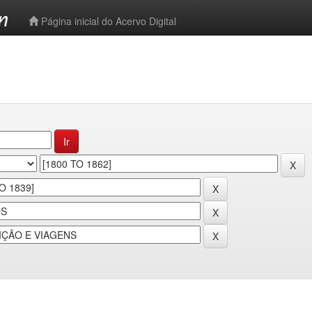
-->
Página inicial do Acervo Digital