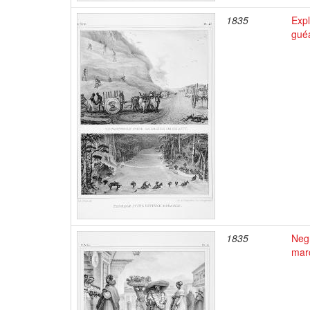
1835
Expl
gué
1835
Negr
mar