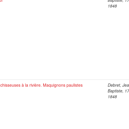
uf
Baptiste, 1
1848
chisseuses à la rivière. Maquignons paulistes
Debret, Je
Baptiste, 1
1848