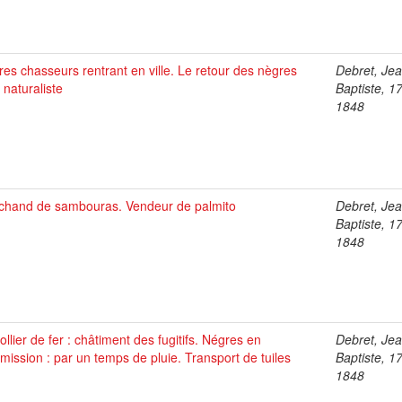
es chasseurs rentrant en ville. Le retour des nègres
Debret, Je
 naturaliste
Baptiste, 1
1848
chand de sambouras. Vendeur de palmito
Debret, Je
Baptiste, 1
1848
ollier de fer : châtiment des fugitifs. Négres en
Debret, Je
ission : par un temps de pluie. Transport de tuiles
Baptiste, 1
1848