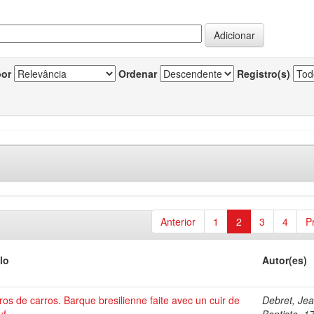
por
Ordenar
Registro(s)
Anterior
1
2
3
4
P
lo
Autor(es)
os de carros. Barque bresilienne faite avec un cuir de
Debret, Je