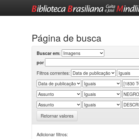
Skip
navigation
Página de busca
Buscar em:
por
Filtros correntes:
Retornar valores
Adicionar filtros: