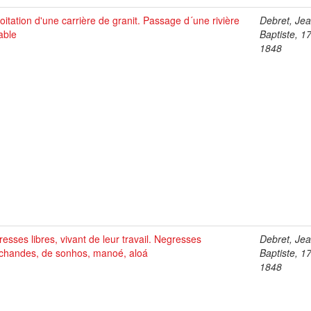
oitation d'une carrière de granit. Passage d´une rivière
Debret, Je
able
Baptiste, 1
1848
esses libres, vivant de leur travail. Negresses
Debret, Je
chandes, de sonhos, manoé, aloá
Baptiste, 1
1848