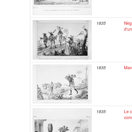
1835
Nègr
d'un
1835
Mar
1835
Le c
comm