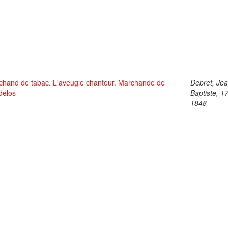
chand de tabac. L'aveugle chanteur. Marchande de
Debret, Je
delos
Baptiste, 1
1848