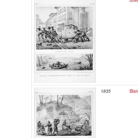
boe
1835
Blan