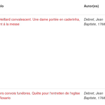
ulo
Autor(es)
vieillard convalescent. Une dame portée en caderinha,
Debret, Jean
ant á la messe
Baptiste, 176
ers convois funébres. Quête pour l'entretien de l'eglise
Debret, Jean
Rosario
Baptiste, 176