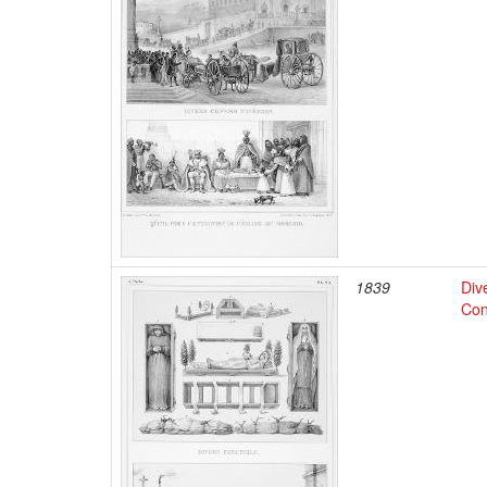
1839
Div
Con