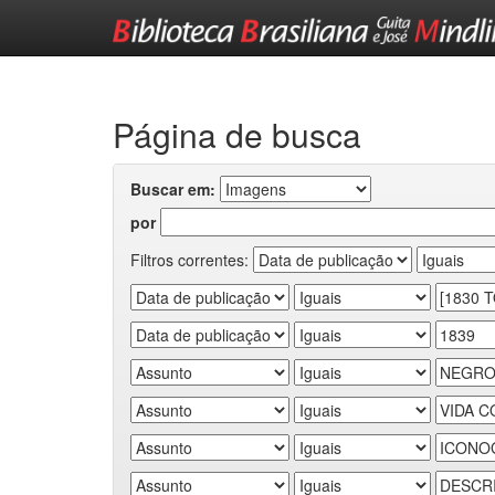
Skip
navigation
Página de busca
Buscar em:
por
Filtros correntes: