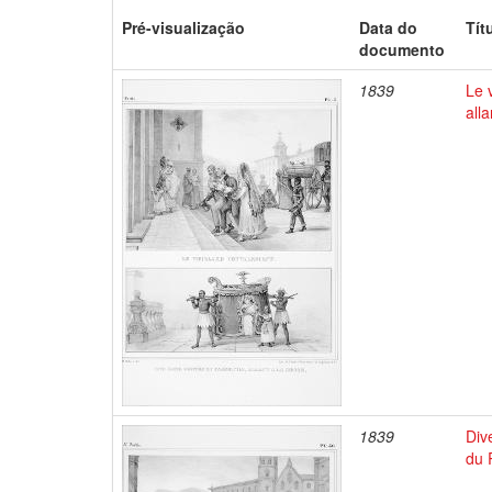
Pré-visualização
Data do
Tít
documento
1839
Le 
all
1839
Div
du 