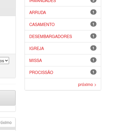
IRMANDADES
3
ARRUDA
1
CASAMENTO
1
DESEMBARGADORES
1
IGREJA
1
MISSA
1
PROCISSÃO
1
próximo >
róximo