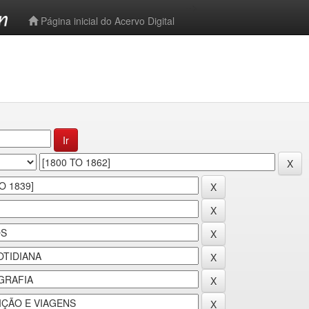
-->
Página inicial do Acervo Digital