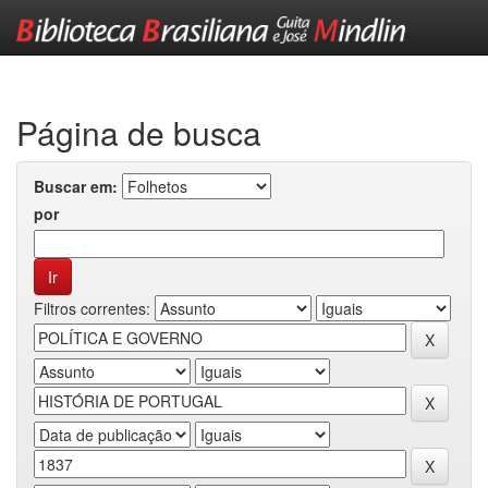
Skip
navigation
Página de busca
Buscar em:
por
Filtros correntes: