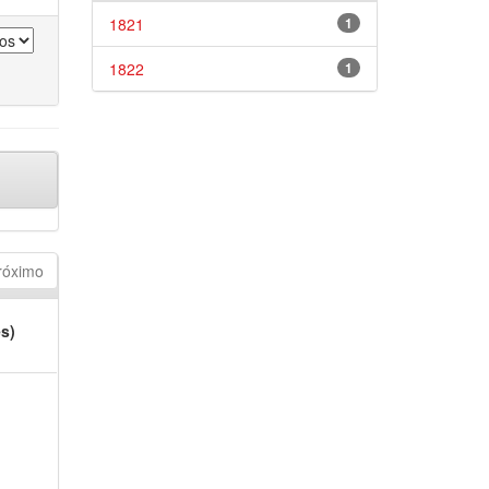
1821
1
1822
1
róximo
es)