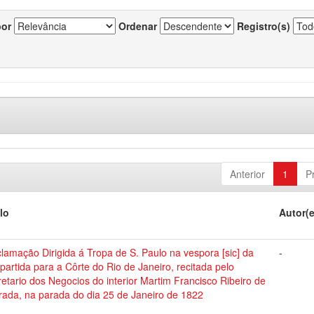
por
Ordenar
Registro(s)
Anterior
1
P
lo
Autor(
lamação Dirigida á Tropa de S. Paulo na vespora [sic] da
-
partida para a Côrte do Rio de Janeiro, recitada pelo
etario dos Negocios do interior Martim Francisco Ribeiro de
rada, na parada do dia 25 de Janeiro de 1822