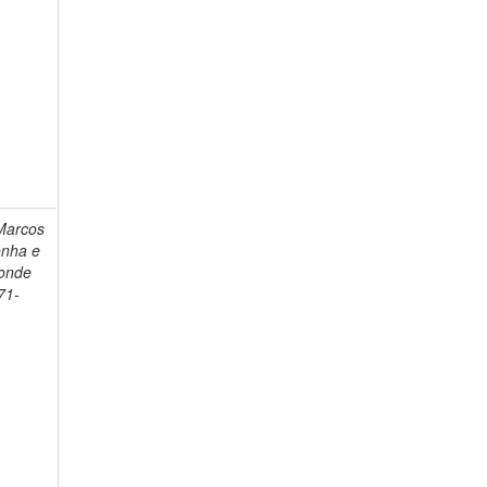
Marcos
onha e
Conde
71-