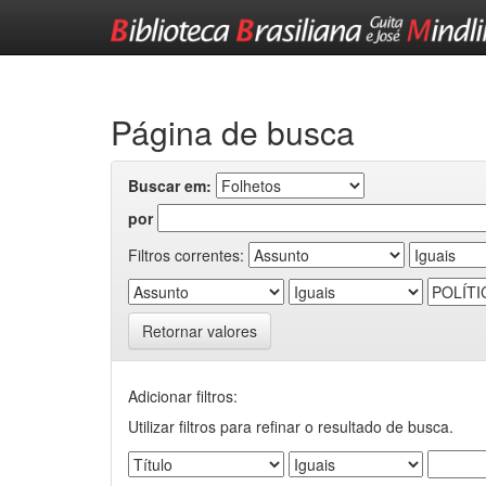
Skip
navigation
Página de busca
Buscar em:
por
Filtros correntes:
Retornar valores
Adicionar filtros:
Utilizar filtros para refinar o resultado de busca.