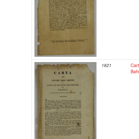
1821
Car
Bah