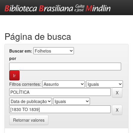
Skip
navigation
Página de busca
Buscar em:
por
Filtros correntes:
Retornar valores