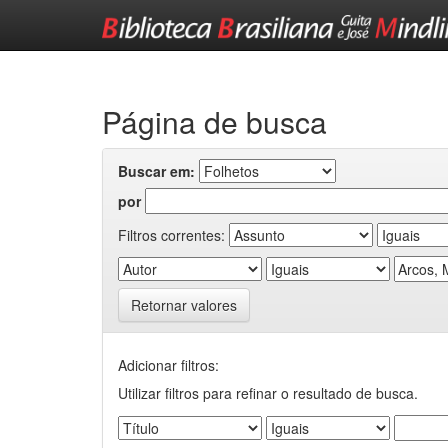
Skip
navigation
Página de busca
Buscar em:
por
Filtros correntes:
Retornar valores
Adicionar filtros:
Utilizar filtros para refinar o resultado de busca.