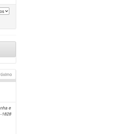
róximo
onha e
1-1828