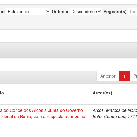
por
Ordenar
Registro(s)
Anterior
1
P
lo
Autor(es)
ta do Conde dos Arcos á Junta do Governo
Arcos, Marcos de Nor
vizional da Bahia, com a resposta ao mesmo
Brito, Conde dos, 177