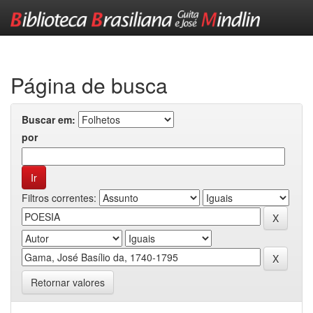
Skip
navigation
Página de busca
Buscar em:
por
Filtros correntes:
Retornar valores