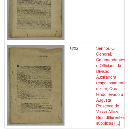
1822
Senhor. O
General,
Commandantes,
e Officiaes da
Divisão
Auxiliadora
respeitosamente
dizem, Que
tendo levado á
Augusta
Presença de
Vossa Alteza
Real differentes
supplicas [...]