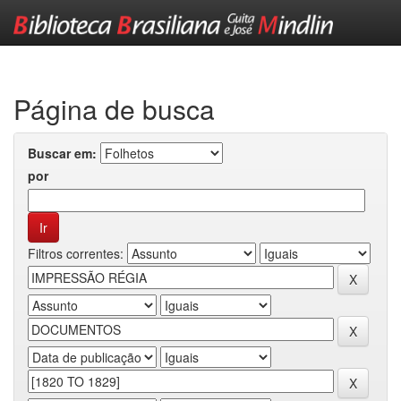
Skip
navigation
Página de busca
Buscar em:
por
Filtros correntes: