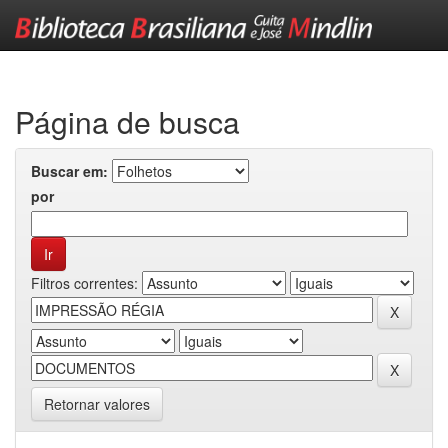
Skip
navigation
Página de busca
Buscar em:
por
Filtros correntes:
Retornar valores