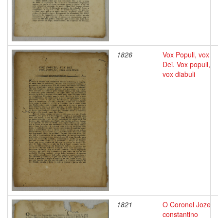
1826
Vox Populi, vox
Dei. Vox populi,
vox diabuli
1821
O Coronel Joze
constantino