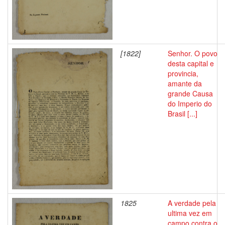
[1822]
Senhor. O povo
desta capital e
provincia,
amante da
grande Causa
do Imperio do
Brasil [...]
1825
A verdade pela
ultima vez em
campo contra o