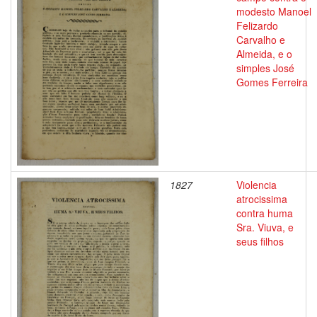
modesto Manoel
Felizardo
Carvalho e
Almeida, e o
simples José
Gomes Ferreira
1827
Violencia
atrocissima
contra huma
Sra. Viuva, e
seus filhos