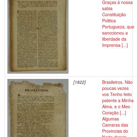
Graças á nossa
sabia
Constituição
Politica
Portugueza, que
sanccionou a
liberdade da
Imprensa [...]
[1822]
Brasileiros. Não
poucas vezes
vos Tenho feito
patente a Minha
Alma, e o Meo
Coração [...]
Algumas
Camaras das
Provincias do