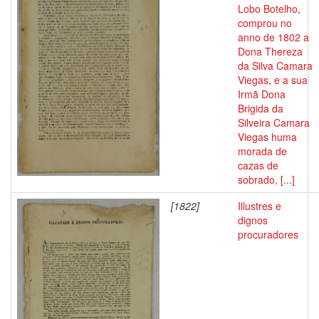
Lobo Botelho,
comprou no
anno de 1802 a
Dona Thereza
da Silva Camara
Viegas, e a sua
Irmã Dona
Brigida da
Silveira Camara
Viegas huma
morada de
cazas de
sobrado, [...]
[1822]
Illustres e
dignos
procuradores