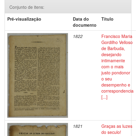
Conjunto de itens:
Pré-visualização
Data do
Título
documento
1822
Francisco Maria
Gordilho Velloso
de Barbuda,
desejando
intimamente
com o mais
justo pondonor
o seu
desempenho e
correspondencia
[...]
1821
Graças as luzes
do seculo!