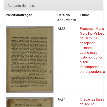
Conjunto de itens:
Pré-visualização
Data do
Título
documento
1822
Francisco Maria
Gordilho Velloso
de Barbuda,
desejando
intimamente
com o mais
justo pondonor
o seu
desempenho e
correspondencia
[...]
1821
Graças as luzes
do seculo!