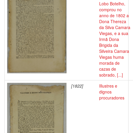
Lobo Botelho,
comprou no
anno de 1802 a
Dona Thereza
da Silva Camara
Viegas, e a sua
Irmã Dona
Brigida da
Silveira Camara
Viegas huma
morada de
cazas de
sobrado, [...]
[1822]
Illustres e
dignos
procuradores