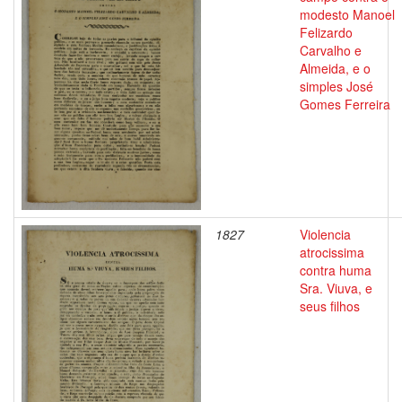
modesto Manoel
Felizardo
Carvalho e
Almeida, e o
simples José
Gomes Ferreira
1827
Violencia
atrocissima
contra huma
Sra. Viuva, e
seus filhos