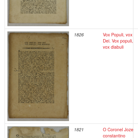
1826
Vox Populi, vox
Dei. Vox populi,
vox diabuli
1821
O Coronel Joze
constantino