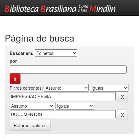
Skip
navigation
Página de busca
Buscar em:
por
Filtros correntes:
Retornar valores