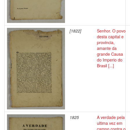
[1822]
Senhor. O povo
desta capital e
provincia,
amante da
grande Causa
do Imperio do
Brasil [...]
1825
A verdade pela
ultima vez em
campo contra o