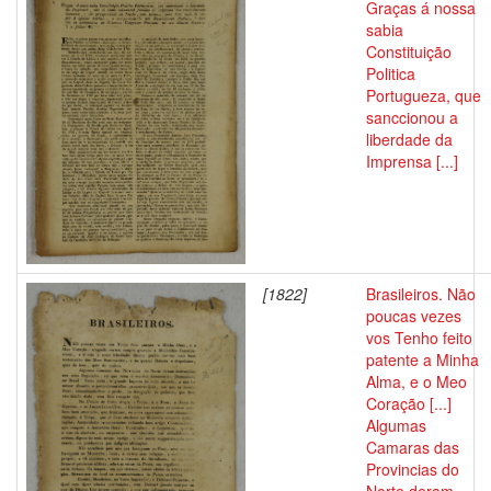
Graças á nossa
sabia
Constituição
Politica
Portugueza, que
sanccionou a
liberdade da
Imprensa [...]
[1822]
Brasileiros. Não
poucas vezes
vos Tenho feito
patente a Minha
Alma, e o Meo
Coração [...]
Algumas
Camaras das
Provincias do