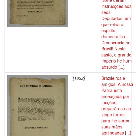
Norte deram
instrucções aos
seos
Deputados, em
que reina o
espirito
democratico.
Democracia no
Brasil! Neste
vasto, e grande
Imperio he hum
absurdo [...]
[1822]
Brazileiros e
amigos. A nossa
Patria está
ameaçada por
facções,
preparão-se ao
longe ferros
para lhe serem
suas mãos
agrilhoadas [...]