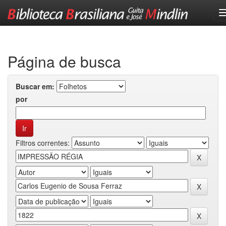
Skip
navigation
Página de busca
Buscar em:
por
Filtros correntes: