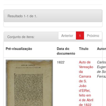
Resultado 1-1 de 1.
Anterior
1
Próximo
Conjunto de itens:
Pré-visualização
Data do
Título
Autor
documento
1822
Auto de
Carlo
Vereação
Eugen
da
de So
Camara
Ferra
de S.
João
d'ElRei,
feito em
4 de Abril
de 1822