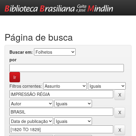
Skip
navigation
Página de busca
Buscar em:
por
Filtros correntes: