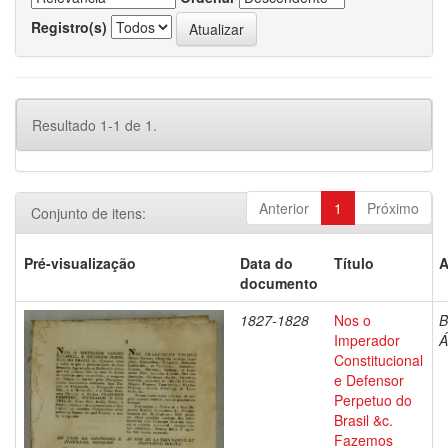
Registro(s)
Resultado 1-1 de 1.
Anterior
1
Próximo
Conjunto de itens:
Pré-visualização
Data do
Título
A
documento
1827-1828
Nos o
B
Imperador
Á
Constitucional
e Defensor
Perpetuo do
Brasil &c.
Fazemos