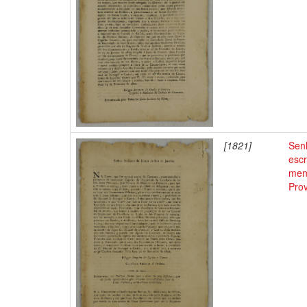
[1821]
Senh
esc
ment
Prov