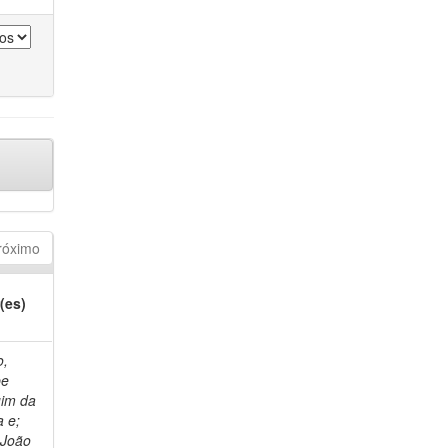
róximo
(es)
o,
pe
im da
 e;
 João