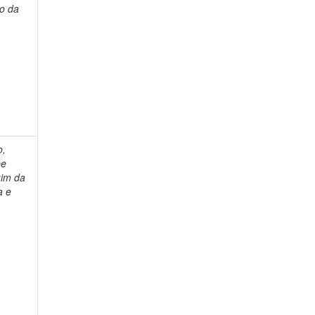
to da
o,
pe
im da
a e