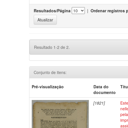
Resultados/Página
|
Ordenar registros 
Resultado 1-2 de 2.
Conjunto de itens:
Pré-visualização
Data do
Títu
documento
[1821]
Este
nell
pel
impr
ass