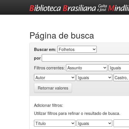
Skip
navigation
Página de busca
Buscar em:
por
Filtros correntes:
Retornar valores
Adicionar filtros:
Utilizar filtros para refinar o resultado de busca.