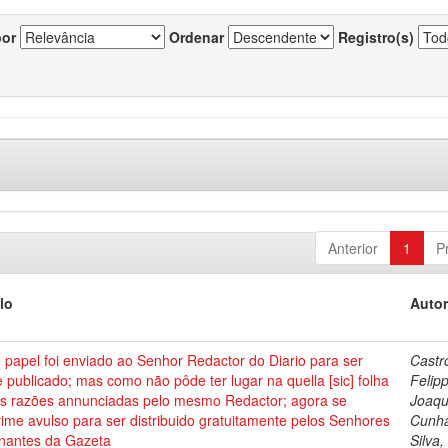
por
Ordenar
Registro(s)
Anterior
1
P
lo
Autor
 papel foi enviado ao Senhor Redactor do Diario para ser
Castr
e publicado; mas como não pôde ter lugar na quella [sic] folha
Felip
as razões annunciadas pelo mesmo Redactor; agora se
Joaqu
ime avulso para ser distribuido gratuitamente pelos Senhores
Cunha
inantes da Gazeta
Silva,