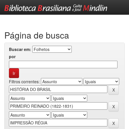
Skip
navigation
Página de busca
Buscar em:
por
Filtros correntes: