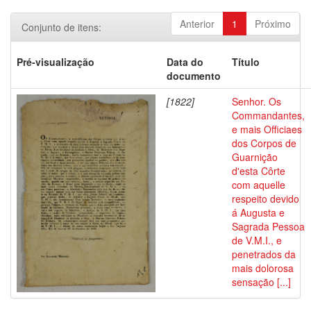
Anterior
1
Próximo
Conjunto de itens:
Pré-visualização
Data do
Título
documento
[1822]
Senhor. Os
Commandantes,
e mais Officiaes
dos Corpos de
Guarnição
d'esta Côrte
com aquelle
respeito devido
á Augusta e
Sagrada Pessoa
de V.M.I., e
penetrados da
mais dolorosa
sensação [...]