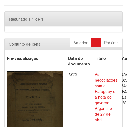
Resultado 1-1 de 1.
Anterior
1
Próximo
Conjunto de itens:
Pré-visualização
Data do
Título
Au
documento
1872
As
Co
negociações
Jo
com o
Ma
Paraguay e
Wa
a nota do
Ba
governo
18
Argentino
de 27 de
abril