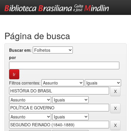
Skip
navigation
Página de busca
Buscar em:
por
Filtros correntes: