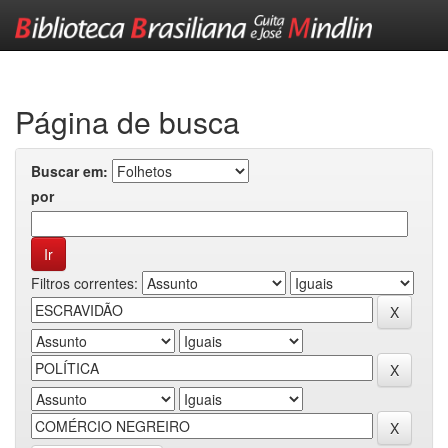
Skip
navigation
Página de busca
Buscar em:
por
Filtros correntes: