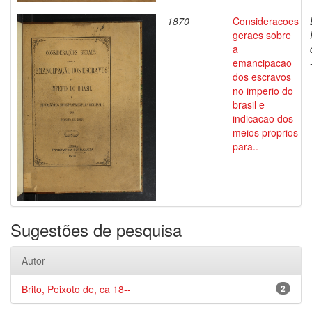
1870
Consideracoes
geraes sobre
a
emancipacao
dos escravos
no imperio do
brasil e
indicacao dos
meios proprios
para..
Sugestões de pesquisa
Autor
Brito, Peixoto de, ca 18--
2