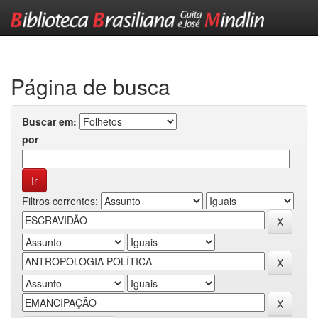
Skip
navigation
Página de busca
Buscar em:
por
Filtros correntes: