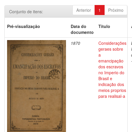
Anterior
1
Próximo
Conjunto de itens:
Pré-visualização
Data do
Título
documento
1870
Considerações
geraes sobre
a
emancipação
dos escravos
no Imperio do
Brasil e
indicação dos
meios proprios
para realisal-a