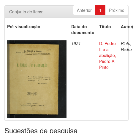
Anterior
1
Próximo
Conjunto de itens:
Pré-visualização
Data do
Título
Autor
documento
1921
D. Pedro
Pinto,
II e a
Pedro 
abolição,
Pedro A.
Pinto
Sugestões de pesquisa