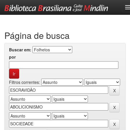
Skip
navigation
Página de busca
Buscar em:
por
Filtros correntes: