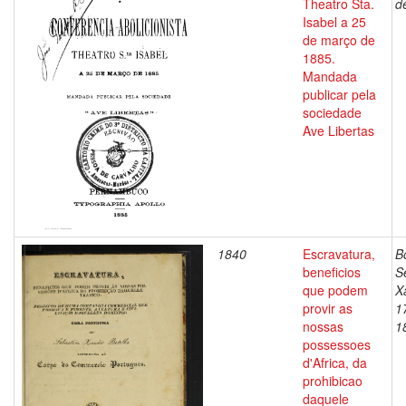
Theatro Sta.
d
Isabel a 25
de março de
1885.
Mandada
publicar pela
sociedade
Ave Libertas
1840
Escravatura,
B
beneficios
S
que podem
X
provir as
1
nossas
1
possessoes
d'Africa, da
prohibicao
daquele