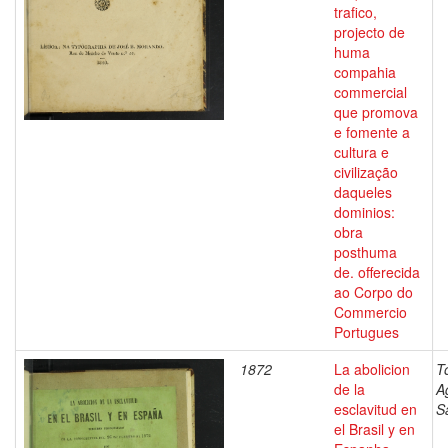
trafico,
projecto de
huma
compahia
commercial
que promova
e fomente a
cultura e
civilização
daqueles
dominios:
obra
posthuma
de. offerecida
ao Corpo do
Commercio
Portugues
1872
La abolicion
T
de la
Ag
esclavitud en
S
el Brasil y en