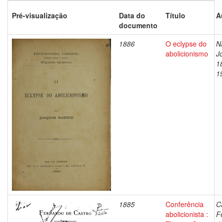
Pré-visualização
Data do
Título
A
documento
1886
O eclypse do
N
abolicionismo
J
1
1
1885
Conferência
C
abolicionista :
F