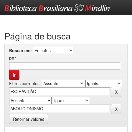
Skip
navigation
Página de busca
Buscar em:
por
Filtros correntes:
Retornar valores