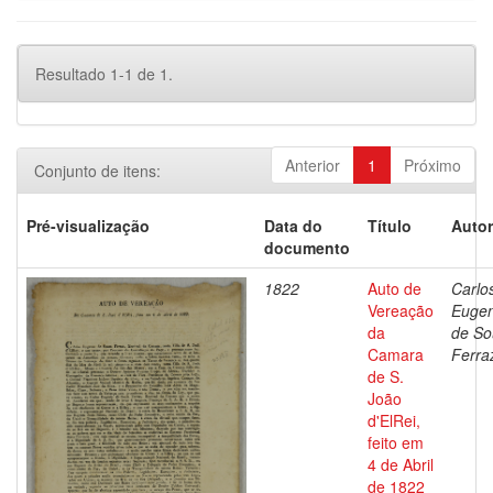
Resultado 1-1 de 1.
Anterior
1
Próximo
Conjunto de itens:
Pré-visualização
Data do
Título
Autor
documento
1822
Auto de
Carlo
Vereação
Eugen
da
de So
Camara
Ferra
de S.
João
d'ElRei,
feito em
4 de Abril
de 1822