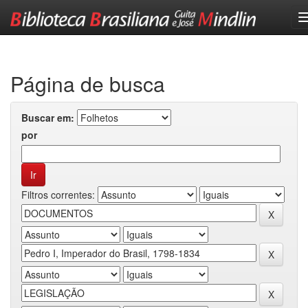
Skip
navigation
Página de busca
Buscar em:
por
Filtros correntes: