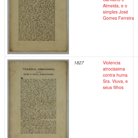
Almeida, e o
simples José
Gomes Ferreira
1827
Violencia
atrocissima
contra huma
Sra. Viuva, e
seus filhos