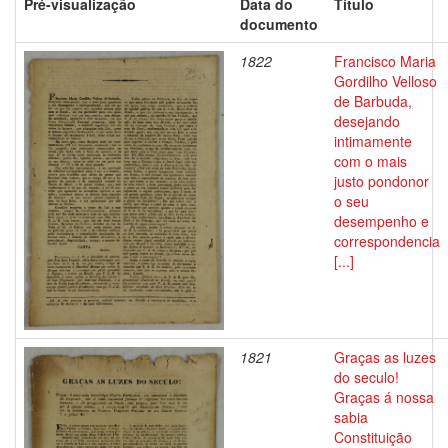
Pré-visualização
Data do
Título
documento
1822
Francisco Maria
Gordilho Velloso
de Barbuda,
desejando
intimamente
com o mais
justo pondonor
o seu
desempenho e
correspondencia
[...]
1821
Graças as luzes
do seculo!
Graças á nossa
sabia
Constituição