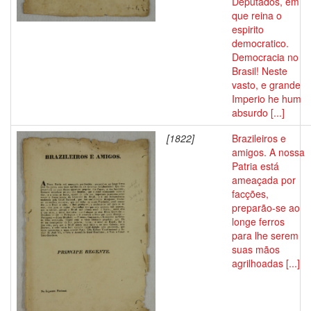
Deputados, em
que reina o
espirito
democratico.
Democracia no
Brasil! Neste
vasto, e grande
Imperio he hum
absurdo [...]
[1822]
Brazileiros e
amigos. A nossa
Patria está
ameaçada por
facções,
preparão-se ao
longe ferros
para lhe serem
suas mãos
agrilhoadas [...]