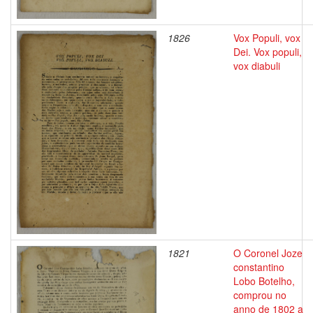
1826
Vox Populi, vox
Dei. Vox populi,
vox diabuli
1821
O Coronel Joze
constantino
Lobo Botelho,
comprou no
anno de 1802 a