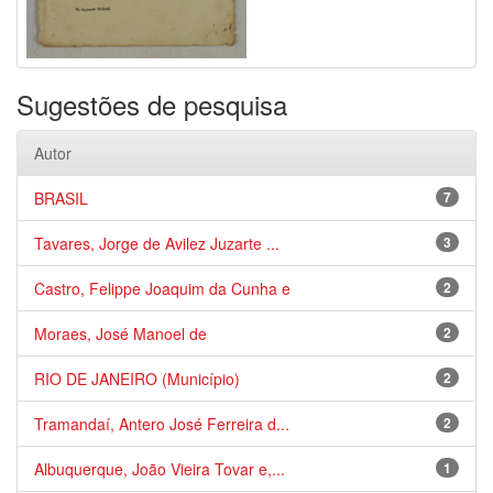
Sugestões de pesquisa
Autor
BRASIL
7
Tavares, Jorge de Avilez Juzarte ...
3
Castro, Felippe Joaquim da Cunha e
2
Moraes, José Manoel de
2
RIO DE JANEIRO (Município)
2
Tramandaí, Antero José Ferreira d...
2
Albuquerque, João Vieira Tovar e,...
1