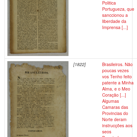
Politica
Portugueza, que
sanccionou a
liberdade da
Imprensa [...]
[1822]
Brasileiros. Não
poucas vezes
vos Tenho feito
patente a Minha
Alma, e o Meo
Coração [...]
Algumas
Camaras das
Provincias do
Norte deram
instrucções aos
seos