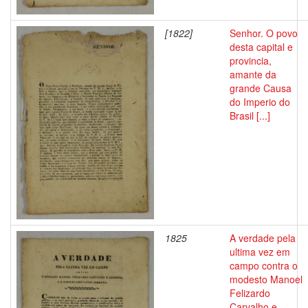
[1822]
Senhor. O povo
desta capital e
provincia,
amante da
grande Causa
do Imperio do
Brasil [...]
1825
A verdade pela
ultima vez em
campo contra o
modesto Manoel
Felizardo
Carvalho e