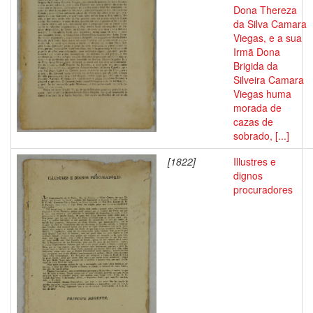
Dona Thereza
da Silva Camara
Viegas, e a sua
Irmã Dona
Brigida da
Silveira Camara
Viegas huma
morada de
cazas de
sobrado, [...]
[1822]
Illustres e
dignos
procuradores