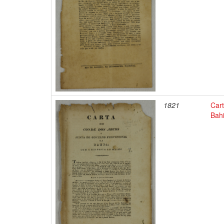
1821
Car
Bah