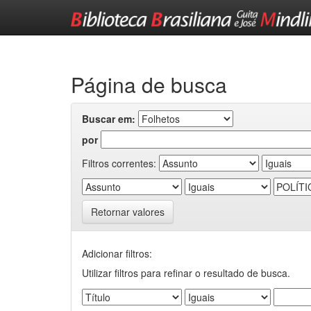
Skip
navigation
Página de busca
Buscar em:
por
Filtros correntes:
Retornar valores
Adicionar filtros:
Utilizar filtros para refinar o resultado de busca.