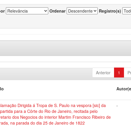
por
Ordenar
Registro(s)
Anterior
1
P
lo
Autor(
lamação Dirigida á Tropa de S. Paulo na vespora [sic] da
-
partida para a Côrte do Rio de Janeiro, recitada pelo
etario dos Negocios do interior Martim Francisco Ribeiro de
rada, na parada do dia 25 de Janeiro de 1822