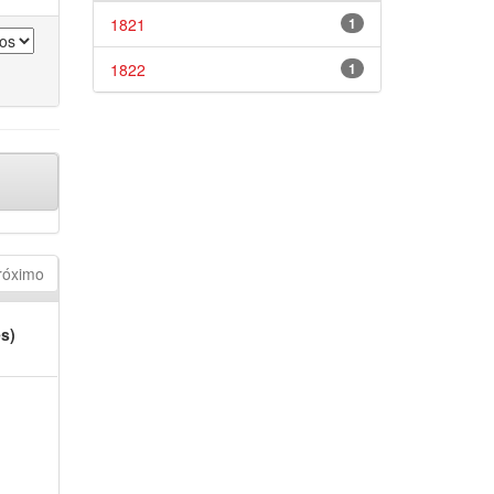
1821
1
1822
1
róximo
es)