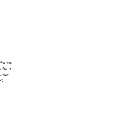
Marcos
onha e
Conde
71-