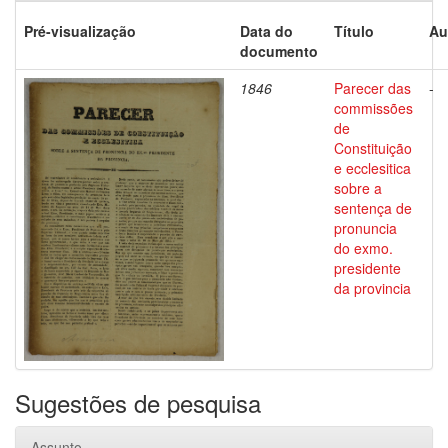
Pré-visualização
Data do
Título
Au
documento
1846
Parecer das
-
commissões
de
Constituição
e ecclesitica
sobre a
sentença de
pronuncia
do exmo.
presidente
da provincia
Sugestões de pesquisa
Assunto