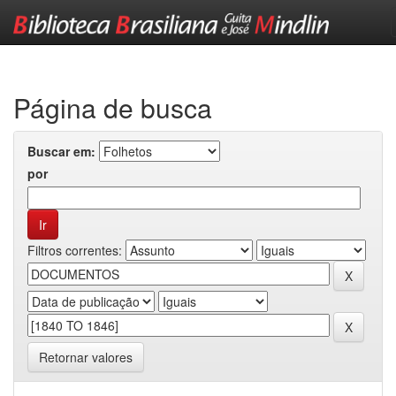
Skip
navigation
Página de busca
Buscar em:
por
Filtros correntes:
Retornar valores