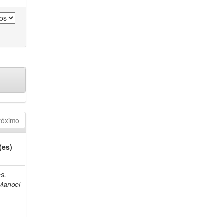
róximo
(es)
s,
Manoel