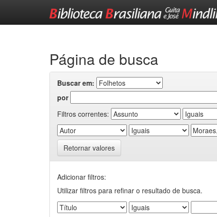
Skip
navigation
Página de busca
Buscar em:
por
Filtros correntes:
Retornar valores
Adicionar filtros:
Utilizar filtros para refinar o resultado de busca.