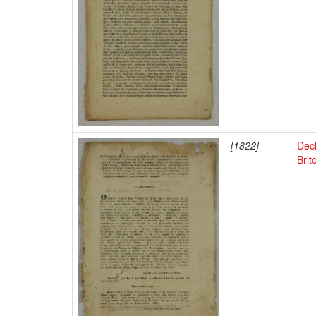
[1822]
Decl
Brit