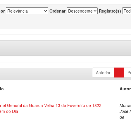
por
Ordenar
Registro(s)
Anterior
1
P
lo
Autor
rtel General da Guarda Velha 13 de Fevereiro de 1822.
Morae
em do Dia
José 
de