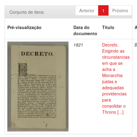
Anterior
1
Próximo
Conjunto de itens:
Pré-visualização
Data do
Título
A
documento
1821
Decreto.
Exigindo as
circunstancias
em que se
acha a
Monarchia
justas e
adequadas
providencias
para
consolidar o
Throno [...]