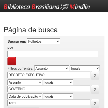
Skip
navigation
Página de busca
Buscar em:
por
Filtros correntes: