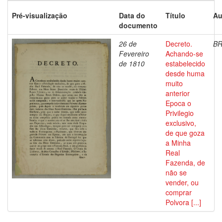
Pré-visualização
Data do
Título
Au
documento
26 de
Decreto.
BR
Fevereiro
Achando-se
de 1810
estabelecido
desde huma
muito
anterior
Epoca o
Privilegio
exclusivo,
de que goza
a Minha
Real
Fazenda, de
não se
vender, ou
comprar
Polvora [...]