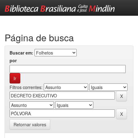
Skip
navigation
Página de busca
Buscar em:
por
Filtros correntes:
Retornar valores