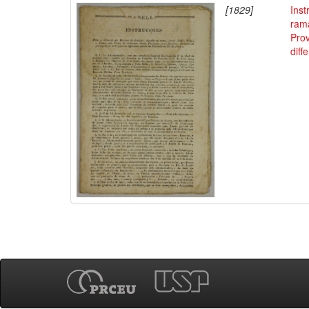
[1829]
Ins
rama
Prov
diff