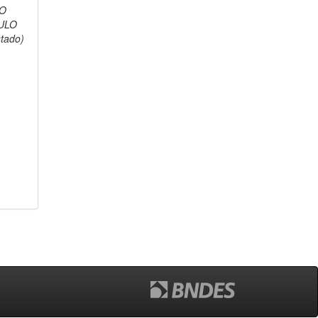
O
ULO
stado)