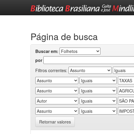
Skip
navigation
Página de busca
Buscar em:
por
Filtros correntes:
Retornar valores