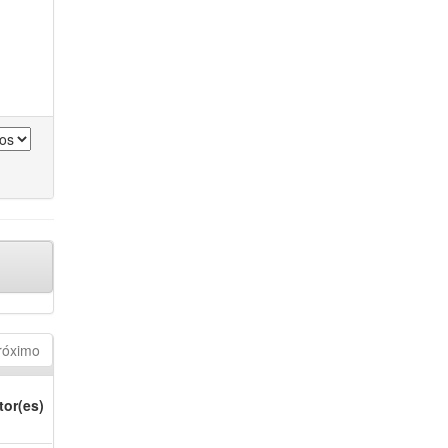
róximo
tor(es)