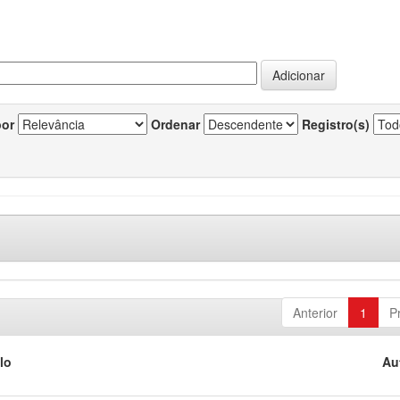
por
Ordenar
Registro(s)
Anterior
1
P
lo
Au