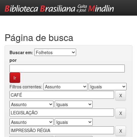
Skip
navigation
Página de busca
Buscar em:
por
Filtros correntes: