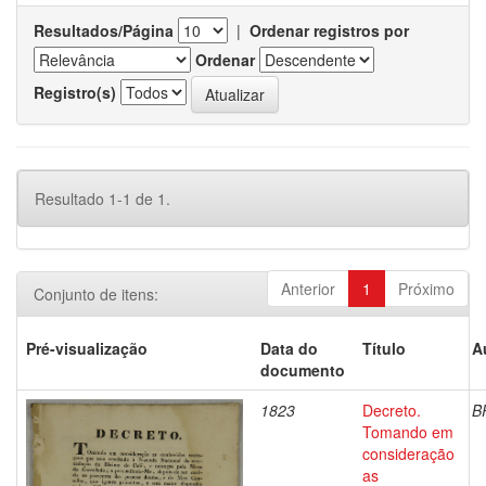
Resultados/Página
|
Ordenar registros por
Ordenar
Registro(s)
Resultado 1-1 de 1.
Anterior
1
Próximo
Conjunto de itens:
Pré-visualização
Data do
Título
A
documento
1823
Decreto.
B
Tomando em
consideração
as