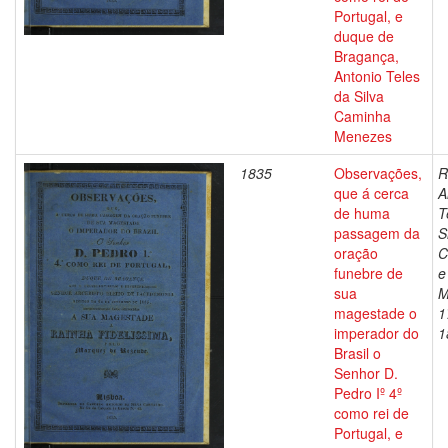
Portugal, e
duque de
Bragança,
Antonio Teles
da Silva
Caminha
Menezes
1835
Observações,
R
que á cerca
A
de huma
T
passagem da
S
oração
C
funebre de
e
sua
M
magestade o
1
imperador do
1
Brasil o
Senhor D.
Pedro Iº 4º
como rei de
Portugal, e