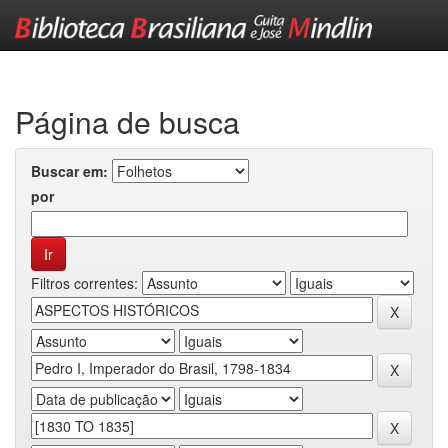
Skip
navigation
Página de busca
Buscar em:
por
Filtros correntes: