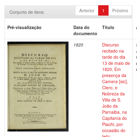
Anterior
1
Próximo
Conjunto de itens:
Pré-visualização
Data do
Título
documento
1820
Discurso
recitado na
tarde do dia
13 de maio de
1820, Em
presença da
Camera [sic],
Clero, e
Nobreza da
Villa de S.
João da
Parnaiba, na
Capitanía do
Piaúhi, por
occasião do
feliz