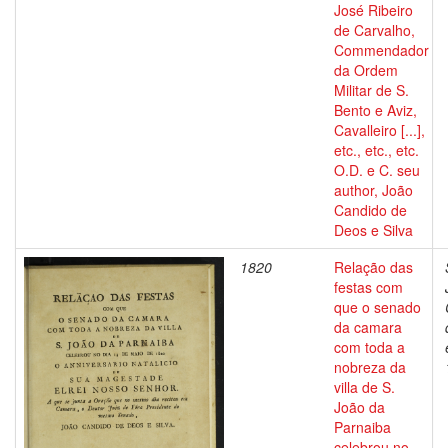
José Ribeiro
de Carvalho,
Commendador
da Ordem
Militar de S.
Bento e Aviz,
Cavalleiro [...],
etc., etc., etc.
O.D. e C. seu
author, João
Candido de
Deos e Silva
1820
Relação das
festas com
que o senado
da camara
com toda a
nobreza da
villa de S.
João da
Parnaiba
celebrou no