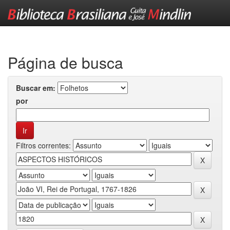
Skip
navigation
Página de busca
Buscar em:
por
Filtros correntes: