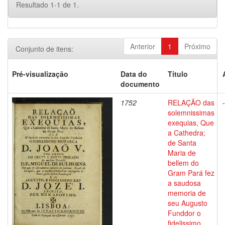
Resultado 1-1 de 1.
Anterior
1
Próximo
Conjunto de itens:
Pré-visualização
Data do
Título
documento
1752
RELAÇÃO das
-
solemnissimas
exequias, Que
a Cathedra;
de Santa
Maria de
bellem do
Gram Pará fez
a saudosa
memoria de
seu Augusto
Funddor o
fidelissimo