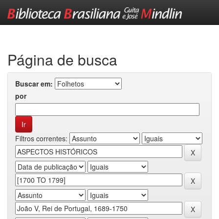
Skip
navigation
Página de busca
Buscar em:
por
Filtros correntes: