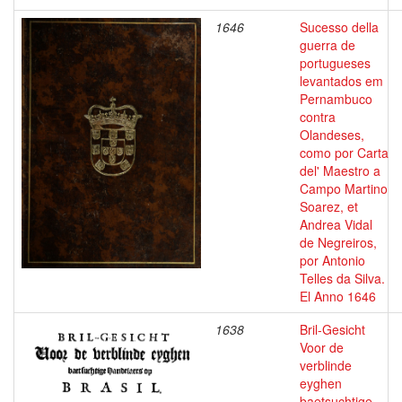
1646
Sucesso della
guerra de
portugueses
levantados em
Pernambuco
contra
Olandeses,
como por Carta
del' Maestro a
Campo Martino
Soarez, et
Andrea Vidal
de Negreiros,
por Antonio
Telles da Silva.
El Anno 1646
1638
Bril-Gesicht
Voor de
verblinde
eyghen
baetsuchtige