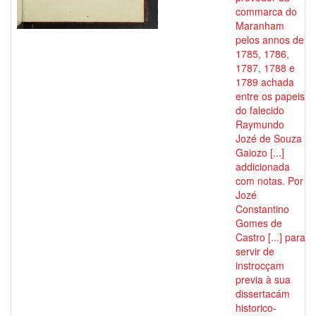
commarca do
Maranham
pelos annos de
1785, 1786,
1787, 1788 e
1789 achada
entre os papeis
do falecido
Raymundo
Jozé de Souza
Gaiozo [...]
addicionada
com notas. Por
Jozé
Constantino
Gomes de
Castro [...] para
servir de
instrocçam
previa à sua
dissertacám
historico-