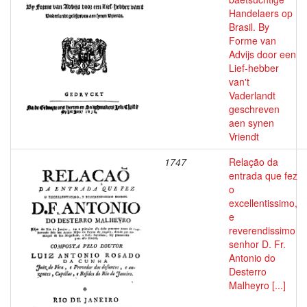
Handelaers op
Brasil. By
Forme van
Advijs door een
Lief-hebber
van't
Vaderlandt
geschreven
aen synen
Vriendt
1747
Relação da
entrada que fez
o
excellentissimo,
e
reverendissimo
senhor D. Fr.
Antonio do
Desterro
Malheyro [...]