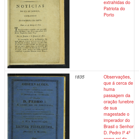
extrahidas do
Patriota do
Porto
1835
Observações,
que á cerca de
huma
passagem da
oração funebre
de sua
magestade o
imperador do
Brasil o Senhor
D. Pedro Iº 4º
como rei de