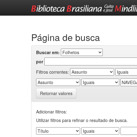
Skip
navigation
Página de busca
Buscar em:
por
Filtros correntes:
Retornar valores
Adicionar filtros:
Utilizar filtros para refinar o resultado de busca.