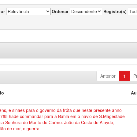
por
Ordenar
Registro(s)
Anterior
1
P
lo
Au
ns, e sinaes para o governo da fróta que neste presente anno
-
1765 hade commandar para a Bahia em o navio de S.Magestade
sa Senhora do Monte do Carmo. João da Costa de Atayde,
tão de mar, e guerra