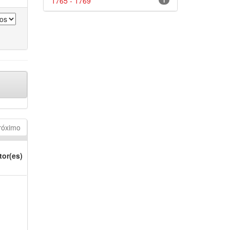
1765 - 1769
1
róximo
tor(es)